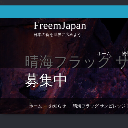
?>
コ
ン
テ
ン
FreemJapan
ツ
へ
日本の食を世界に広めよう
ス
キ
ッ
プ
ホーム
物
晴海フラッグ サ
募集中
ホーム
/
お知らせ
/
晴海フラッグ サンビレッジ T