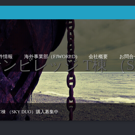
件情報
海外事業部（FJWORLD)
会社概要
お問合
ンビレッジ T棟 （S
棟 （SKY DUO）購入募集中